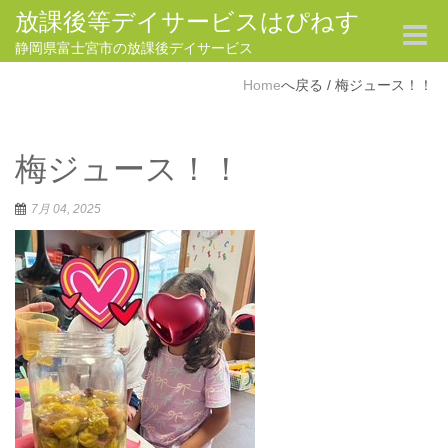
放課後等デイサービスはぴねす
Toggle
navigat
静岡県富士宮市の放課後デイサービス
Home
/
梅ジュース！！
梅ジュース！！
7月 04, 2025