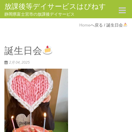
放課後等デイサービスはぴねす
Toggle
navigat
静岡県富士宮市の放課後デイサービス
Home
/
誕生日会
誕生日会
2月 04, 2025