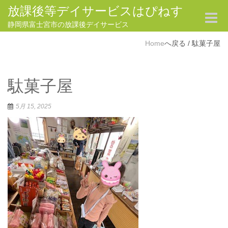
放課後等デイサービスはぴねす
Toggle
navigat
静岡県富士宮市の放課後デイサービス
Home
/
駄菓子屋
駄菓子屋
5月 15, 2025