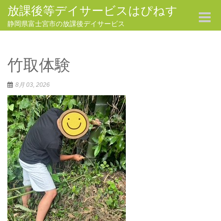
放課後等デイサービスはぴねす
Toggle
navigat
静岡県富士宮市の放課後デイサービス
竹取体験
8月 03, 2026