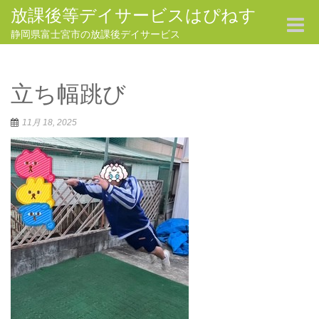
放課後等デイサービスはぴねす
Toggle
navigat
静岡県富士宮市の放課後デイサービス
立ち幅跳び
11月 18, 2025